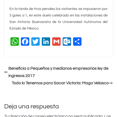
En la tanda de tiros penales los visitantes se impusieron por
3 goles a 1, en este duelo celebrado en las instalaciones de
San Antonio Buenavista de la Universidad Autónoma del
Estado de México
W
F
T
Li
G
O
C
h
a
wi
n
m
ut
o
at
c
tt
k
ai
lo
m
s
e
er
e
l
o
p
Beneficia a Pequeños y medianos empresarios ley de
A
b
dI
k.
ar
ingresos 2017
p
o
n
c
tir
Todo lo Tenemos para Sacar Victoria: Mago Velasco
p
o
o
k
m
Deja una respuesta
Tu dirección de correo electrónico no será publicada.
Los