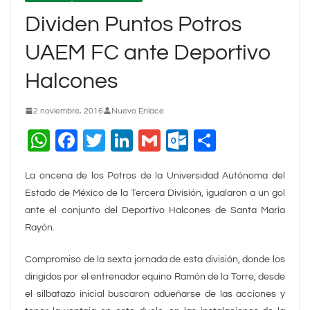
Dividen Puntos Potros
UAEM FC ante Deportivo
Halcones
2 noviembre, 2016
Nuevo Enlace
W
F
T
Li
G
O
C
h
a
wi
n
m
ut
o
La oncena de los Potros de la Universidad Autónoma del
at
c
tt
k
ai
lo
m
Estado de México de la Tercera División, igualaron a un gol
s
e
er
e
l
o
p
ante el conjunto del Deportivo Halcones de Santa María
A
b
dI
k.
ar
Rayón.
p
o
n
c
tir
Compromiso de la sexta jornada de esta división, donde los
p
o
o
dirigidos por el entrenador equino Ramón de la Torre, desde
k
m
el silbatazo inicial buscaron adueñarse de las acciones y