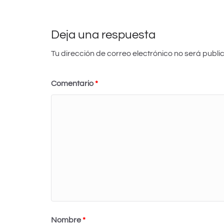
p
o
n
c
tir
p
o
o
k
m
Deja una respuesta
Tu dirección de correo electrónico no será publi
Comentario
*
Nombre
*