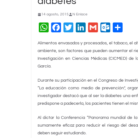
diabetes
14 agosto, 2015
N Enlace
W
F
T
Li
G
O
C
h
a
wi
n
m
ut
o
Alimentos envasados y procesados, el tabaco, el alt
at
c
tt
k
ai
lo
m
ambiente, son factores que pueden aumentar el ries
s
e
er
e
l
o
p
Investigación en Ciencias Médicas (CICMED) de 
A
b
dI
k.
ar
García.
p
o
n
c
tir
Durante su participación en el Congreso de Inves
p
o
o
“La educación como medio de prevención”, organi
k
m
investigador destacó que al ser la diabetes una enf
predispone a padecerla, los pacientes tienen el mi
Al dictar la Conferencia “Panorama mundial de la
sumamente eficaz para reducir el riesgo del des
deben seguir estudiando.