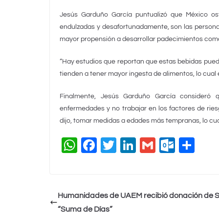
Jesús Garduño García puntualizó que México ost
endulzadas y desafortunadamente, son las persona
mayor propensión a desarrollar padecimientos como
“Hay estudios que reportan que estas bebidas puede
tienden a tener mayor ingesta de alimentos, lo cual
Finalmente, Jesús Garduño García consideró
enfermedades y no trabajar en los factores de rie
dijo, tomar medidas a edades más tempranas, lo cual
W
F
T
Li
G
O
C
h
a
wi
n
m
ut
o
at
c
tt
k
ai
lo
m
s
e
er
e
l
o
p
Humanidades de UAEM recibió donación de S
A
b
dI
k.
ar
“Suma de Días”