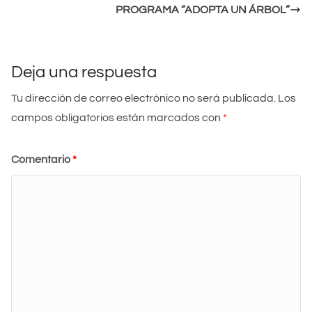
A
b
dI
k.
ar
PROGRAMA “ADOPTA UN ÁRBOL”
p
o
n
c
tir
p
o
o
k
m
Deja una respuesta
Tu dirección de correo electrónico no será publicada.
Los
campos obligatorios están marcados con
*
Comentario
*