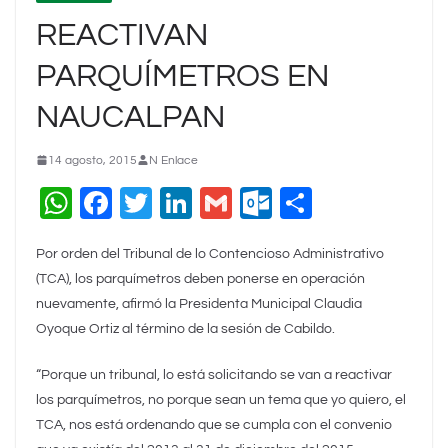
REACTIVAN
PARQUÍMETROS EN
NAUCALPAN
14 agosto, 2015
N Enlace
W
F
T
Li
G
O
C
h
a
wi
n
m
ut
o
Por orden del Tribunal de lo Contencioso Administrativo
at
c
tt
k
ai
lo
m
(TCA), los parquímetros deben ponerse en operación
s
e
er
e
l
o
p
nuevamente, afirmó la Presidenta Municipal Claudia
A
b
dI
k.
ar
Oyoque Ortiz al término de la sesión de Cabildo.
p
o
n
c
tir
“Porque un tribunal, lo está solicitando se van a reactivar
p
o
o
los parquímetros, no porque sean un tema que yo quiero, el
k
m
TCA, nos está ordenando que se cumpla con el convenio