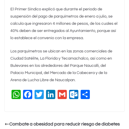
El Primer Síndico explicó que durante el periodo de
suspensión del pago de parquímetros de enero a julio, se
calcula que ingresaron 4 millones de pesos, de los cuales el
40% deben de ser entregados al Ayuntamiento, porque así
lo establece el convenio con la empresa.
Los parquímetros se ubican en las zonas comerciales de
Ciudad Satélite, La Florida y Tecamachalco, así como en
Bulevares en los alrededores del Parque Naucalli, del
Palacio Municipal, del Mercado de la Cabecera y de la
Arena de Lucha Libre de Naucalpan.
W
F
T
Li
G
O
C
h
a
wi
n
m
ut
o
at
c
tt
k
ai
lo
m
s
e
er
e
l
o
p
Combate a obesidad para reducir riesgo de diabetes