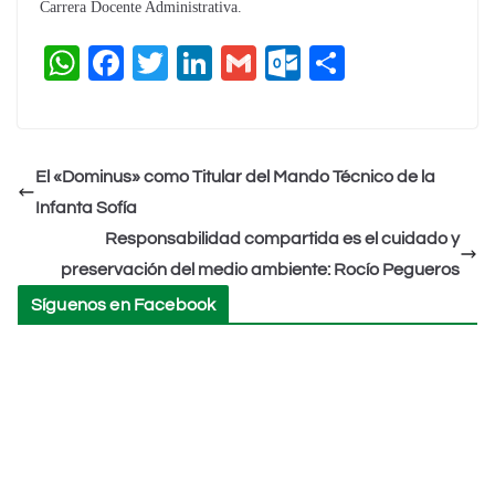
Carrera Docente Administrativa.
W
F
T
Li
G
O
C
h
a
wi
n
m
ut
o
at
c
tt
k
ai
lo
m
s
e
er
e
l
o
p
El «Dominus» como Titular del Mando Técnico de la
A
b
dI
k.
ar
Infanta Sofía
p
o
n
c
tir
Responsabilidad compartida es el cuidado y
p
o
o
preservación del medio ambiente: Rocío Pegueros
k
m
Síguenos en Facebook