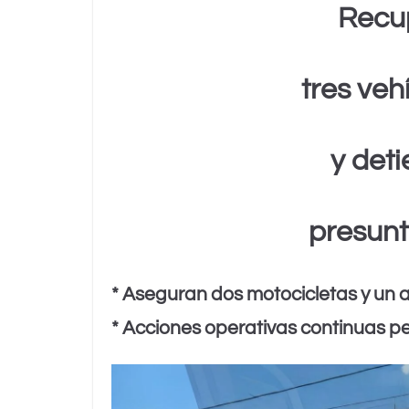
at
c
tt
k
ai
lo
m
Recu
s
e
er
e
l
o
p
A
b
dI
k.
ar
tres veh
p
o
n
c
tir
p
o
o
k
m
y deti
presunt
* Aseguran dos motocicletas y un 
* Acciones operativas continuas pe