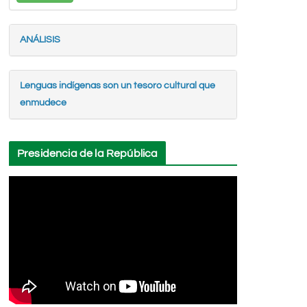
ANÁLISIS
Lenguas indígenas son un tesoro cultural que
enmudece
Presidencia de la República