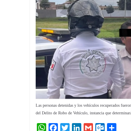
Las personas detenidas y los vehículos recuperados fueron 
del Delito de Robo de Vehículo, instancia que determinará
W
F
T
Li
G
O
C