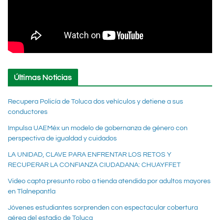
Últimas Noticias
Recupera Policía de Toluca dos vehículos y detiene a sus
conductores
Impulsa UAEMéx un modelo de gobernanza de género con
perspectiva de igualdad y cuidados
LA UNIDAD, CLAVE PARA ENFRENTAR LOS RETOS Y
RECUPERAR LA CONFIANZA CIUDADANA: CHUAYFFET
Video capta presunto robo a tienda atendida por adultos mayores
en Tlalnepantla
Jóvenes estudiantes sorprenden con espectacular cobertura
aérea del estadio de Toluca