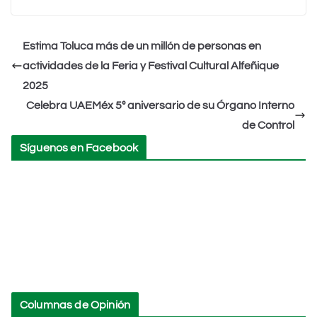
at
c
tt
k
ai
lo
m
s
e
er
e
l
o
p
Estima Toluca más de un millón de personas en
A
b
dI
k.
ar
actividades de la Feria y Festival Cultural Alfeñique
p
o
n
c
tir
2025
p
o
o
Celebra UAEMéx 5º aniversario de su Órgano Interno
k
m
de Control
Síguenos en Facebook
Columnas de Opinión