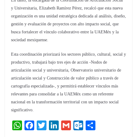
En tanto, la encargada de la Coordinación de Articulación Social
y Universitaria, Elizabeth Ramírez Pérez, recalcó que esta nueva
organización es una unidad estratégica dedicada al análisis, diseño,
gestión y evaluación de proyectos con alto impacto social, que
busca fortalecer el vínculo colaborativo entre la UAEMéx y la
sociedad mexiquense.
Esta coordinación priorizará los sectores público, cultural, social y
productivo, trabajará bajo tres ejes de acción -Nodos de
articulación social y universitaria, Observatorio universitario de
articulación social y Construcción de valor público a través de
cartografía especializada-, y permitirá establecer vínculos más
relevantes para consolidar a la UAEMéx como un referente
nacional en la transformación territorial con un impacto social
significativo.
W
F
T
Li
G
O
C
h
a
wi
n
m
ut
o