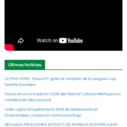
Últimas Noticias
ÚLTIMA HORA: Toluca FC golea al campeón de la Leagues Cup,
Seattle Sounders
Toluca anuncia la edición 2026 del Festival Cultural Alfeñique con
cartelera de talla nacional
Video capta atropellamiento fatal de adolescente en
Zinacantepec; conductor continúa prófugo
RECHAZA PRI EDOMEX INTENTO DE MORENA POR IMPULSAR