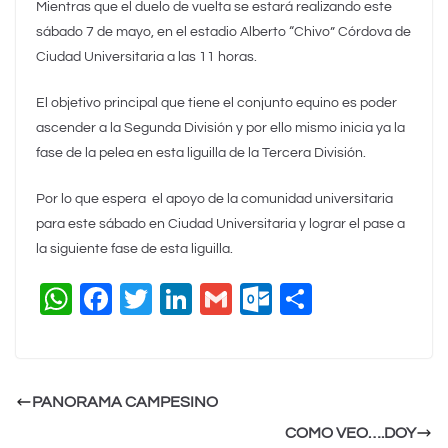
Mientras que el duelo de vuelta se estará realizando este
sábado 7 de mayo, en el estadio Alberto “Chivo” Córdova de
Ciudad Universitaria a las 11 horas.
El objetivo principal que tiene el conjunto equino es poder
ascender a la Segunda División y por ello mismo inicia ya la
fase de la pelea en esta liguilla de la Tercera División.
Por lo que espera el apoyo de la comunidad universitaria
para este sábado en Ciudad Universitaria y lograr el pase a
la siguiente fase de esta liguilla.
W
F
T
Li
G
O
C
h
a
wi
n
m
ut
o
at
c
tt
k
ai
lo
m
s
e
er
e
l
o
p
PANORAMA CAMPESINO
A
b
dI
k.
ar
COMO VEO….DOY