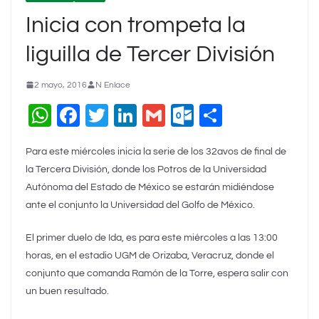
Inicia con trompeta la
liguilla de Tercer División
2 mayo, 2016
N Enlace
W
F
T
Li
G
O
C
h
a
wi
n
m
ut
o
Para este miércoles inicia la serie de los 32avos de final de
at
c
tt
k
ai
lo
m
la Tercera División, donde los Potros de la Universidad
s
e
er
e
l
o
p
Autónoma del Estado de México se estarán midiéndose
A
b
dI
k.
ar
ante el conjunto la Universidad del Golfo de México.
p
o
n
c
tir
El primer duelo de Ida, es para este miércoles a las 13:00
p
o
o
horas, en el estadio UGM de Orizaba, Veracruz, donde el
k
m
conjunto que comanda Ramón de la Torre, espera salir con
un buen resultado.