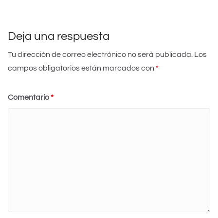
p
o
n
c
tir
p
o
o
k
m
Deja una respuesta
Tu dirección de correo electrónico no será publicada.
Los
campos obligatorios están marcados con
*
Comentario
*