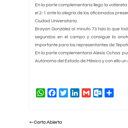
En la parte complementaria llego la volteret
el 2-1 ante la alegría de los aficionados pres
Ciudad Universitaria.
Brayan González al minuto 73 hizo lo que tod
segundos en el campo y consigue la anotac
importante para los representantes de Tepati
En la parte complementaria Alexis Ochoa puso
Autónoma del Estado de México y con ello un 
W
F
T
Li
G
O
C
h
a
wi
n
m
ut
o
at
c
tt
k
ai
lo
m
s
e
er
e
l
o
p
Carta Abierta