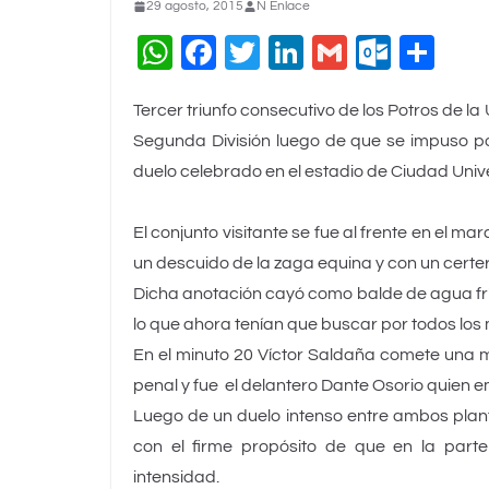
29 agosto, 2015
N Enlace
W
F
T
Li
G
O
C
h
a
wi
n
m
ut
o
Tercer triunfo consecutivo de los Potros de l
at
c
tt
k
ai
lo
m
Segunda División luego de que se impuso por
s
e
er
e
l
o
p
duelo celebrado en el estadio de Ciudad Univ
A
b
dI
k.
ar
p
o
n
c
tir
El conjunto visitante se fue al frente en el 
p
o
o
un descuido de la zaga equina y con un cert
k
m
Dicha anotación cayó como balde de agua frí
lo que ahora tenían que buscar por todos los
En el minuto 20 Víctor Saldaña comete una man
penal y fue el delantero Dante Osorio quien 
Luego de un duelo intenso entre ambos plantel
con el firme propósito de que en la parte
intensidad.