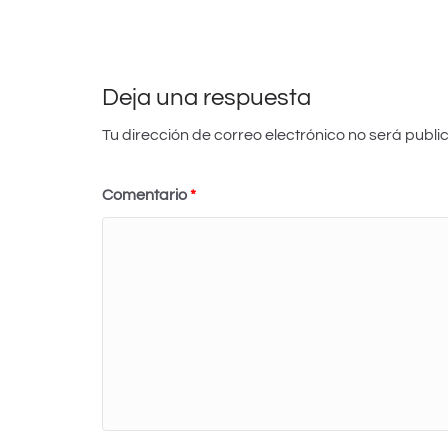
A
b
dI
k.
ar
p
o
n
c
tir
p
o
o
k
m
Deja una respuesta
Tu dirección de correo electrónico no será publi
Comentario
*