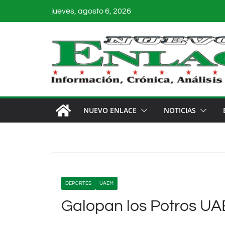
Saltar
jueves, agosto 6, 2026
al
contenido
NUEVO ENLACE
NOTICIAS
DEPORTES
UAEM
Galopan los Potros UA