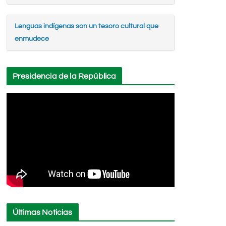
Lenguas indígenas son un tesoro cultural que
enmudece
Presidencia de la República
Últimas Noticias