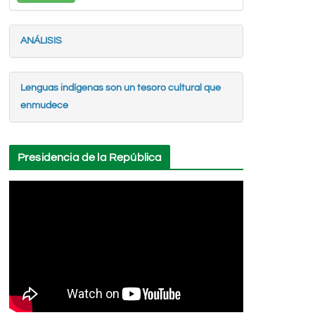
ANÁLISIS
Lenguas indígenas son un tesoro cultural que
enmudece
Presidencia de la República