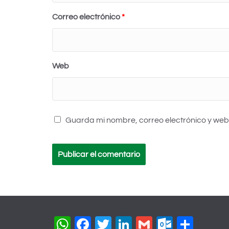
Correo electrónico
*
Web
Guarda mi nombre, correo electrónico y web
W
F
T
Li
G
O
C