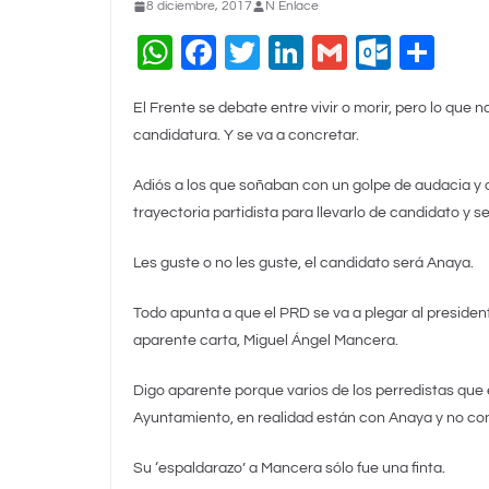
8 diciembre, 2017
N Enlace
W
F
T
Li
G
O
C
h
a
wi
n
m
ut
o
El Frente se debate entre vivir o morir, pero lo que n
at
c
tt
k
ai
lo
m
candidatura. Y se va a concretar.
s
e
er
e
l
o
p
A
b
dI
k.
ar
Adiós a los que soñaban con un golpe de audacia y q
trayectoria partidista para llevarlo de candidato y s
p
o
n
c
tir
p
o
o
Les guste o no les guste, el candidato será Anaya.
k
m
Todo apunta a que el PRD se va a plegar al presiden
aparente carta, Miguel Ángel Mancera.
Digo aparente porque varios de los perredistas que 
Ayuntamiento, en realidad están con Anaya y no con 
Su ‘espaldarazo’ a Mancera sólo fue una finta.