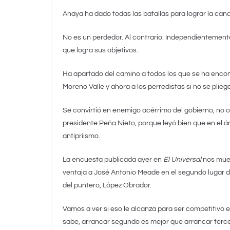
Anaya ha dado todas las batallas para lograr la cand
No es un perdedor. Al contrario. Independientemente
que logra sus objetivos.
Ha apartado del camino a todos los que se ha enco
Moreno Valle y ahora a los perredistas si no se pliega
Se convirtió en enemigo acérrimo del gobierno, no o
presidente Peña Nieto, porque leyó bien que en el 
antipriismo.
La encuesta publicada ayer en
El Universal
nos mues
ventaja a José Antonio Meade en el segundo lugar d
del puntero, López Obrador.
Vamos a ver si eso le alcanza para ser competitivo 
sabe, arrancar segundo es mejor que arrancar terce