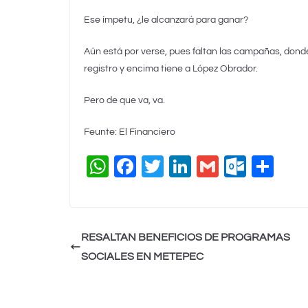
Ese ímpetu, ¿le alcanzará para ganar?
Aún está por verse, pues faltan las campañas, donde
registro y encima tiene a López Obrador.
Pero de que va, va.
Feunte: El Financiero
W
F
T
Li
G
O
C
h
a
wi
n
m
ut
o
at
c
tt
k
ai
lo
m
s
e
er
e
l
o
p
RESALTAN BENEFICIOS DE PROGRAMAS
A
b
dI
k.
ar
SOCIALES EN METEPEC
p
o
n
c
tir
p
o
o