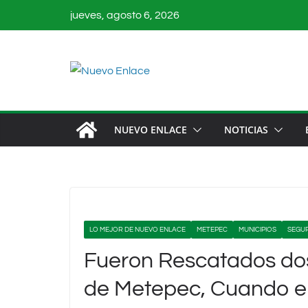
Saltar
jueves, agosto 6, 2026
al
contenido
NUEVO ENLACE
NOTICIAS
LO MEJOR DE NUEVO ENLACE
METEPEC
MUNICIPIOS
SEGU
Fueron Rescatados dos 
de Metepec, Cuando e