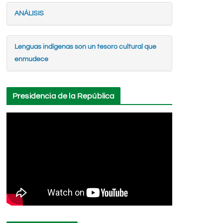
ANÁLISIS
Lenguas indígenas son un tesoro cultural que
enmudece
Presidencia de la República