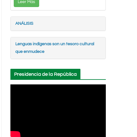
Leer Más
ANÁLISIS
Lenguas indígenas son un tesoro cultural
que enmudece
Presidencia de la República