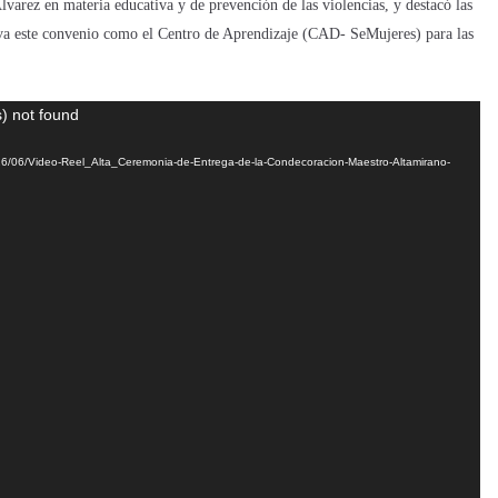
varez en materia educativa y de prevención de las violencias, y destacó las
eva este convenio como el Centro de Aprendizaje (CAD- SeMujeres) para las
) not found
026/06/Video-Reel_Alta_Ceremonia-de-Entrega-de-la-Condecoracion-Maestro-Altamirano-