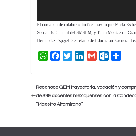
El convenio de colaboración fue suscrito por María Esthe
Secretario General del SMSEM, y Tania Montcerrat Gran
Hernández Espejel, Secretario de Educación, Ciencia, Tec
W
F
T
Li
G
O
C
h
a
wi
n
m
ut
o
at
c
tt
k
ai
lo
m
s
e
er
e
l
o
p
Reconoce GEM trayectoria, vocación y comp
A
b
dI
k.
ar
de 399 docentes mexiquenses con la Condec
p
o
n
c
tir
“Maestro Altamirano”
p
o
o
k
m