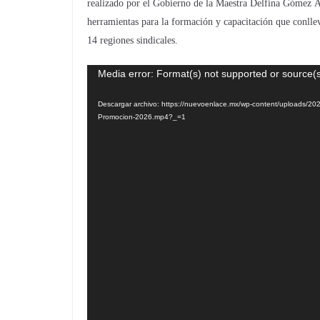
realizado por el Gobierno de la Maestra Delfina Gómez Ál
herramientas para la formación y capacitación que conll
14 regiones sindicales.
Media error: Format(s) not supported or source(s
Reproductor
de
Descargar archivo: https://nuevoenlace.mx/wp-content/uploads/2
vídeo
Promocion-2026.mp4?_=1