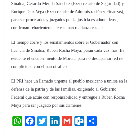
Sinaloa, Gerardo Mérida Sánchez (Exsecretario de Seguridad) y
Enrique Díaz Vega (Exsecretario de Administración y Finanzas),
para ser procesados y juzgados por la justicia estadounidense,
confirman fehacientemente esta narco alianza estatal.
El tiempo corre y los señalamientos sobre el Gobernador con
licencia de Sinaloa, Rubén Rocha Moya, pesan cada vez más. Es
evidente el encubrimiento de Morena para no destapar su red de
complicidad con el narcotráfico.
El PRI hace un llamado urgente al pueblo mexicano a unirse en la
defensa de la patria y de las familias, exigiendo al Gobierno
Federal que actúe con responsabilidad y entregue a Rubén Rocha
Moya para ser juzgado por sus crímenes.
W
F
T
Li
G
O
C
h
a
wi
n
m
ut
o