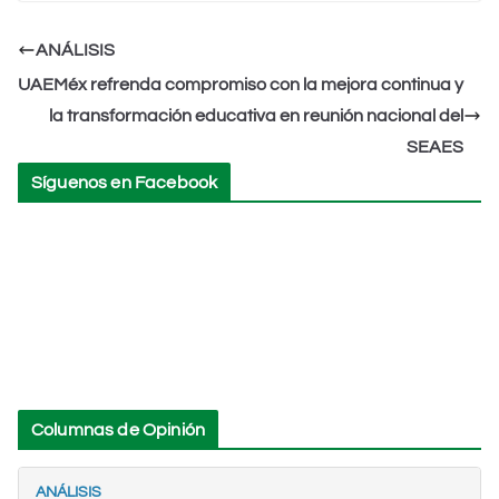
at
c
tt
k
ai
lo
m
s
e
er
e
l
o
p
ANÁLISIS
A
b
dI
k.
ar
UAEMéx refrenda compromiso con la mejora continua y
p
o
n
c
tir
la transformación educativa en reunión nacional del
p
o
o
SEAES
k
m
Síguenos en Facebook
Columnas de Opinión
ANÁLISIS