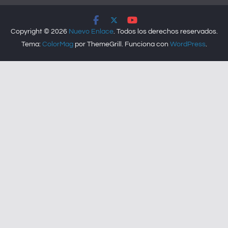
at
c
tt
k
ai
lo
m
s
e
er
e
l
o
p
Copyright © 2026
Nuevo Enlace
. Todos los derechos reservados.
A
b
dI
k.
ar
Tema:
ColorMag
por ThemeGrill. Funciona con
WordPress
.
p
o
n
c
tir
p
o
o
k
m