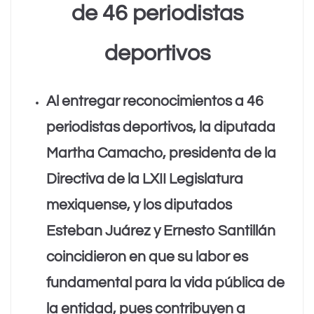
de 46 periodistas
k
m
deportivos
Al entregar reconocimientos a 46
periodistas deportivos, la diputada
Martha Camacho, presidenta de la
Directiva de la LXII Legislatura
mexiquense, y los diputados
Esteban Juárez y Ernesto Santillán
coincidieron en que su labor es
fundamental para la vida pública de
la entidad, pues contribuyen a