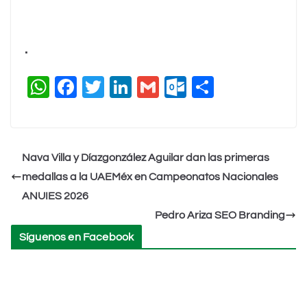
.
W
F
T
Li
G
O
C
h
a
wi
n
m
ut
o
at
c
tt
k
ai
lo
m
s
e
er
e
l
o
p
Nava Villa y Díazgonzález Aguilar dan las primeras
A
b
dI
k.
ar
medallas a la UAEMéx en Campeonatos Nacionales
p
o
n
c
tir
ANUIES 2026
p
o
o
Pedro Ariza SEO Branding
k
m
Síguenos en Facebook