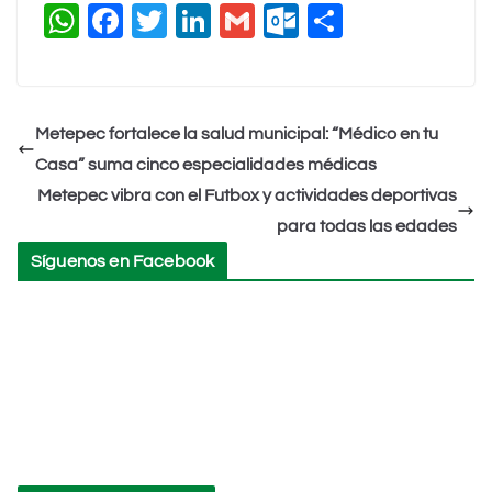
W
F
T
Li
G
O
C
h
a
wi
n
m
ut
o
at
c
tt
k
ai
lo
m
s
e
er
e
l
o
p
Metepec fortalece la salud municipal: “Médico en tu
A
b
dI
k.
ar
Casa” suma cinco especialidades médicas
p
o
n
c
tir
Metepec vibra con el Futbox y actividades deportivas
p
o
o
para todas las edades
k
m
Síguenos en Facebook