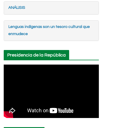
ANÁLISIS
Lenguas indígenas son un tesoro cultural que
enmudece
Presidencia de la República