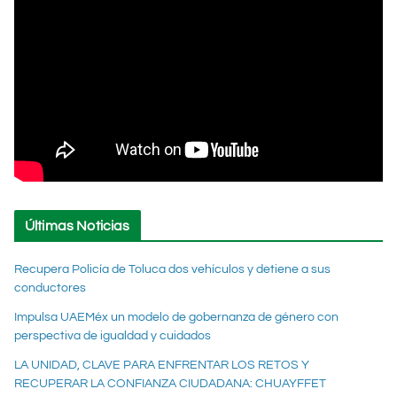
Últimas Noticias
Recupera Policía de Toluca dos vehículos y detiene a sus
conductores
Impulsa UAEMéx un modelo de gobernanza de género con
perspectiva de igualdad y cuidados
LA UNIDAD, CLAVE PARA ENFRENTAR LOS RETOS Y
RECUPERAR LA CONFIANZA CIUDADANA: CHUAYFFET